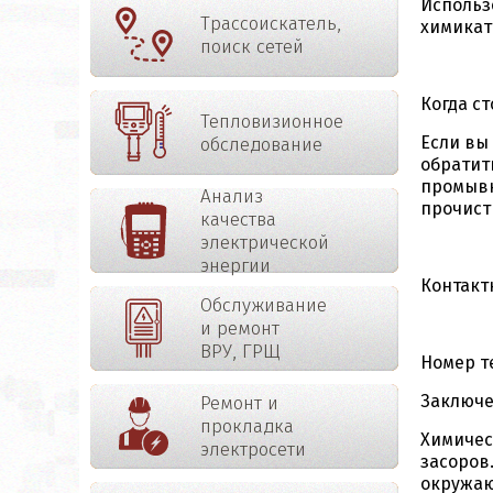
Использ
Трассоискатель,
химикат
поиск сетей
Когда с
Тепловизионное
Если вы
обследование
обратит
промывк
Анализ
прочист
качества
электрической
энергии
Контакт
Обслуживание
и ремонт
ВРУ, ГРЩ
Номер т
Заключ
Ремонт и
прокладка
Химичес
электросети
засоров
окружаю