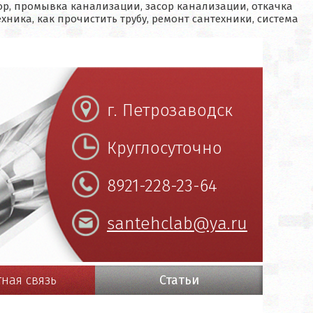
ор, промывка канализации, засор канализации, откачка
хника, как прочистить трубу, ремонт сантехники, система
г. Петрозаводск
Круглосуточно
8921-228-23-64
santehclab@ya.ru
ная связь
Статьи