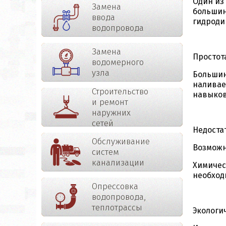
Один из
Замена
большин
ввода
гидроди
водопровода
Замена
Простот
водомерного
узла
Большин
наливае
Строительство
навыков
и ремонт
наружних
сетей
Недоста
Обслуживание
Возможн
систем
канализации
Химичес
необход
Опрессовка
водопровода,
теплотрассы
Экологи