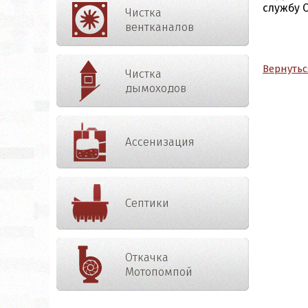
службу 
Чистка
вентканалов
Вернутьс
Чистка
дымоходов
Ассенизация
Септики
Откачка
Мотопомпой