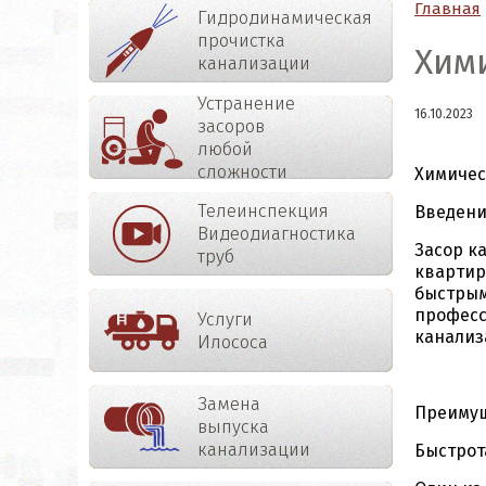
Главная
Гидродинамическая
прочистка
Хими
канализации
Устранение
16.10.2023
засоров
любой
сложности
Химичес
Телеинспекция
Введен
Видеодиагностика
Засор к
труб
квартир
быстрым
професс
Услуги
канализ
Илососа
Замена
Преимущ
выпуска
канализации
Быстрот