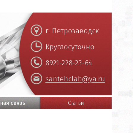
г. Петрозаводск
Круглосуточно
8921-228-23-64
santehclab@ya.ru
ная связь
Статьи