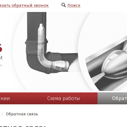
азать обратный звонок
Поиск
ании
Схема работы
Обрат
/
Обратная связь