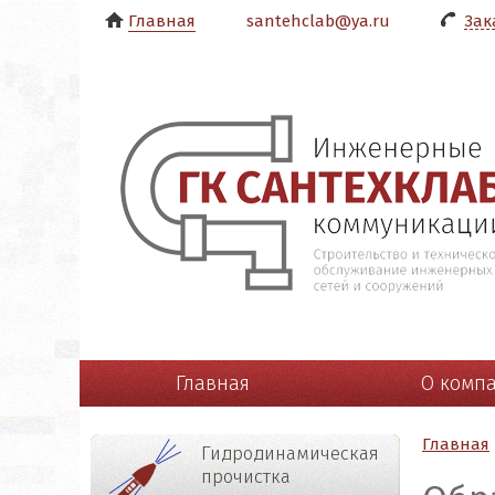
Главная
santehclab@ya.ru
Зак
Главная
О комп
Главная
Гидродинамическая
прочистка