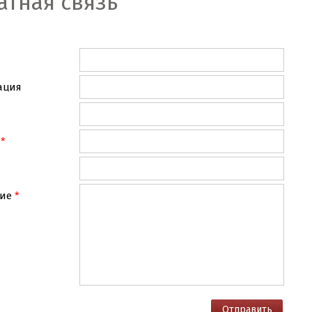
атная связь
ация
ие