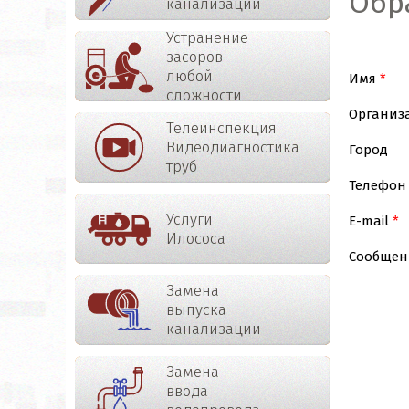
Обр
канализации
Устранение
засоров
любой
Имя
сложности
Организ
Телеинспекция
Видеодиагностика
Город
труб
Телефон
Услуги
E-mail
Илососа
Сообщен
Замена
выпуска
канализации
Замена
ввода