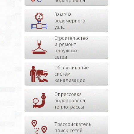
водопровода
Замена
водомерного
узла
Строительство
и ремонт
наружних
сетей
Обслуживание
систем
канализации
Опрессовка
водопровода,
теплотрассы
Трассоискатель,
поиск сетей